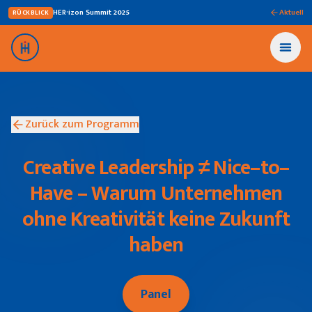
HER·izon Summit
2025
Aktuell
RÜCKBLICK
Zurück zum Programm
Creative Leadership ≠ Nice–to–
Have – Warum Unternehmen
ohne Kreativität keine Zukunft
haben
Panel