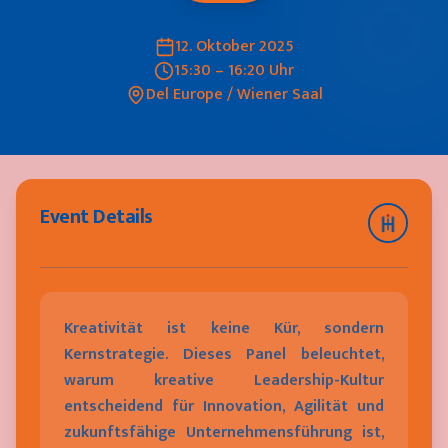
12. Oktober 2025
15:30 – 16:20 Uhr
Del Europe / Wiener Saal
Event Details
Kreativität ist keine Kür, sondern
Kernstrategie. Dieses Panel beleuchtet,
warum kreative Leadership-Kultur
entscheidend für Innovation, Agilität und
zukunftsfähige Unternehmensführung ist,