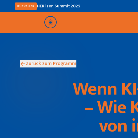
HER·izon Summit
2025
RÜCKBLICK
Zurück zum Programm
Wenn KI-
– Wie 
von 