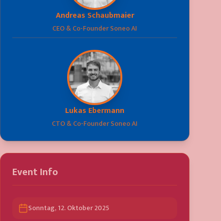
Andreas Schaubmaier
CEO & Co-Founder Soneo AI
Lukas Ebermann
CTO & Co-Founder Soneo AI
Event Info
Sonntag, 12. Oktober 2025