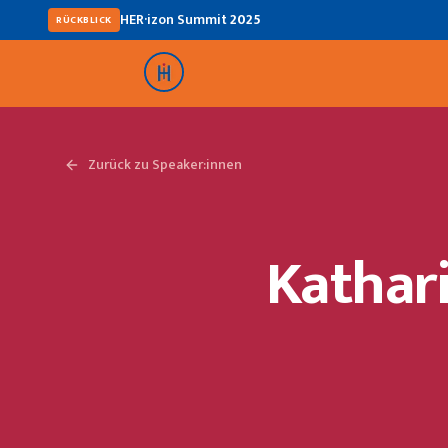
HER·izon Summit
2025
RÜCKBLICK
Zurück zu Speaker:innen
Kathar