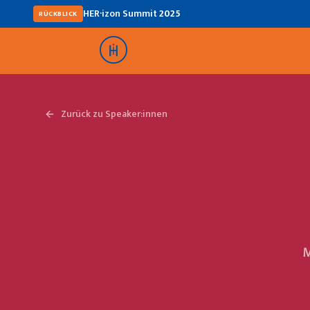
HER·izon Summit
2025
RÜCKBLICK
Zurück zu Speaker:innen
M