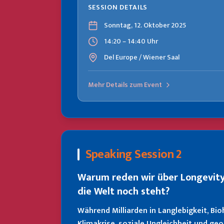
SESSION DETAILS
Sonntag, 12. Oktober 2025
14:20 – 14:40 Uhr
Del Europe / Wiener Saal
Mehr Details zum Event
Speaking Session 2
Warum reden wir über Longevity
die Welt noch steht?
Während Milliarden in Langlebigkeit, Bio
Klimakrise, soziale Ungleichheit und ge