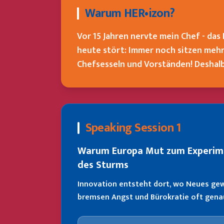
Warum HER•izon?
Vor 15 Jahren nervte mein Chef - das
heute stört: Immer noch sitzen mehr
Chefsesseln und Vorständen! Deshalb 
Speaking Session 1
Warum Europa Mut zum Experime
des Sturms
Innovation entsteht dort, wo Neues gewa
bremsen Angst und Bürokratie oft gena