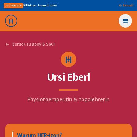
HER·izon Summit
2025
Aktuell
RÜCKBLICK
Zurück zu Body & Soul
Ursi Eberl
Physiotherapeutin & Yogalehrerin
Warum HER•izon?