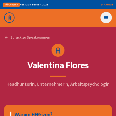
HER·izon Summit
2025
Aktuell
RÜCKBLICK
Zurück zu Speaker:innen
Valentina Flores
Headhunterin, Unternehmerin, Arbeitspsychologin
Warum HER•izon?